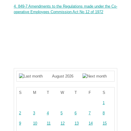
4. 849-7 Amendments to the Regulations made under the Co-
operative Employees Commission Act No 12 of 1972
August 2026
S
M
T
W
T
F
S
1
2
3
4
5
6
7
8
9
10
11
12
13
14
15