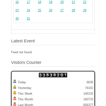
16
17
18
19
20
21
22
23
24
25
26
27
28
29
30
31
Latest Event
Feed not found
Visitors Counter
Today
6635
Yesterday
74102
This Week
146232
This Month
160733
Last Month
656377