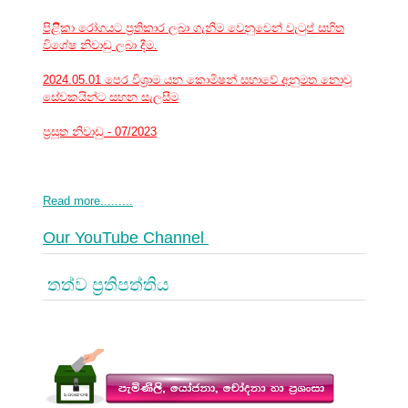
පිළිිකා රෝගයට ප්‍රතිකාර ලබා ගැනීම වෙනුවෙන් වැටුප් සහිත
විශේෂ නිවාඩු ලබා දීම.
2024.05.01 පෙර විශ්‍රාම යන කොමිෂන් සභාවේ අනුමත නොවූ
සේවකයින්ට සහන සැලසීම
ප්‍රසූත නිවාඩු - 07/2023
Read more.........
Our YouTube Channel
තත්ව ප්‍රතිපත්තිය