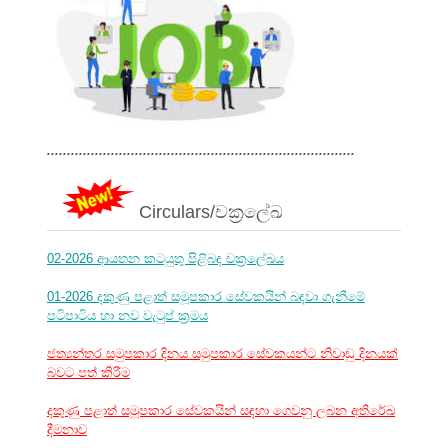
.............................................................................
Circulars/චක්‍රලේඛ
02-2026 ආයතන කටයුතු පිළිබඳ චක්‍රලේඛය
01-2026 දකුණු පළාත් සමූපකාර සේවකයින් බඳවා ගැනීමේ
පටිපාටිය හා නව වැටුප් ක්‍රමය
ජත්‍යන්තර සමුපකාර දිනය සමුපකාර සේවකයන්ට නිවාඩු දිනයක්
බවට පත් කිරීම
දකුණු පළාත් සමූපකාර සේවකයින් සඳහා ගෙවනු ලබන අතිරේඛ
දීමනාව