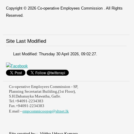
Copyright © 2026 Co-operative Employees Commission . All Rights
Reserved.
Site Last Modified
Last Modified: Thursday 30 April 2026, 09:02:27.
Co-operative Employees Commission - SP,
Planning Secretariat Building,(1st Floor),
S.H.Dahanayka Mawatha, Galle.
Tel.+94091-2234383
Fax.+94091-2234383
E.mail -
empcommicoopsp@sltnet.lk
Site created by :- Vijitha Udaya Kumara