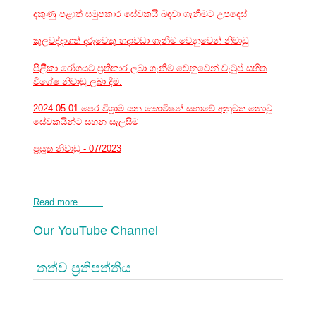
දකුණු පළාත් සමුපකාර සේවකයි් බඳවා ගැනීමට උපදෙස්
කුලවද්දාගත් දරුවෙකු හදාවඩා ගැනීම වෙනුවෙන් නිවාඩු
පිළිිකා රෝගයට ප්‍රතිකාර ලබා ගැනීම වෙනුවෙන් වැටුප් සහිත
විශේෂ නිවාඩු ලබා දීම.
2024.05.01 පෙර විශ්‍රාම යන කොමිෂන් සභාවේ අනුමත නොවූ
සේවකයින්ට සහන සැලසීම
ප්‍රසූත නිවාඩු - 07/2023
Read more.........
Our YouTube Channel
තත්ව ප්‍රතිපත්තිය