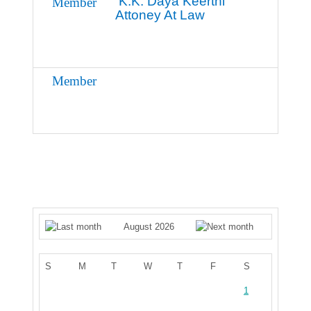
K.K. Daya Keerthi
Member
Attoney At Law
Member
August 2026
S
M
T
W
T
F
S
1