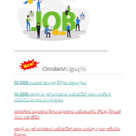
.............................................................................
Circulars/චක්‍රලේඛ
02-2026 ආයතන කටයුතු පිළිබඳ චක්‍රලේඛය
01-2026 දකුණු පළාත් සමූපකාර සේවකයින් බඳවා ගැනීමේ
පටිපාටිය හා නව වැටුප් ක්‍රමය
ජත්‍යන්තර සමුපකාර දිනය සමුපකාර සේවකයන්ට නිවාඩු දිනයක්
බවට පත් කිරීම
දකුණු පළාත් සමූපකාර සේවකයින් සඳහා ගෙවනු ලබන අතිරේඛ
දීමනාව