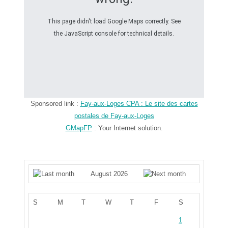
This page didn't load Google Maps correctly. See
the JavaScript console for technical details.
Sponsored link :
Fay-aux-Loges CPA : Le site des cartes
postales de Fay-aux-Loges
GMapFP
: Your Internet solution.
August 2026
S
M
T
W
T
F
S
1