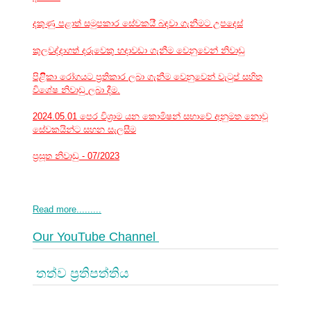
දකුණු පළාත් සමුපකාර සේවකයි් බඳවා ගැනීමට උපදෙස්
කුලවද්දාගත් දරුවෙකු හදාවඩා ගැනීම වෙනුවෙන් නිවාඩු
පිළිිකා රෝගයට ප්‍රතිකාර ලබා ගැනීම වෙනුවෙන් වැටුප් සහිත
විශේෂ නිවාඩු ලබා දීම.
2024.05.01 පෙර විශ්‍රාම යන කොමිෂන් සභාවේ අනුමත නොවූ
සේවකයින්ට සහන සැලසීම
ප්‍රසූත නිවාඩු - 07/2023
Read more.........
Our YouTube Channel
තත්ව ප්‍රතිපත්තිය