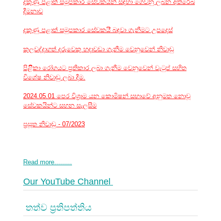
දකුණු පළාත් සමූපකාර සේවකයින් සඳහා ගෙවනු ලබන අතිරේඛ
දීමනාව
දකුණු පළාත් සමුපකාර සේවකයි් බඳවා ගැනීමට උපදෙස්
කුලවද්දාගත් දරුවෙකු හදාවඩා ගැනීම වෙනුවෙන් නිවාඩු
පිළිිකා රෝගයට ප්‍රතිකාර ලබා ගැනීම වෙනුවෙන් වැටුප් සහිත
විශේෂ නිවාඩු ලබා දීම.
2024.05.01 පෙර විශ්‍රාම යන කොමිෂන් සභාවේ අනුමත නොවූ
සේවකයින්ට සහන සැලසීම
ප්‍රසූත නිවාඩු - 07/2023
Read more.........
Our YouTube Channel
තත්ව ප්‍රතිපත්තිය