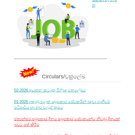
තු
.............................................................................
Circulars/චක්‍රලේඛ
02-2026 ආයතන කටයුතු පිළිබඳ චක්‍රලේඛය
01-2026 දකුණු පළාත් සමූපකාර සේවකයින් බඳවා ගැනීමේ
පටිපාටිය හා නව වැටුප් ක්‍රමය
ජත්‍යන්තර සමුපකාර දිනය සමුපකාර සේවකයන්ට නිවාඩු දිනයක්
බවට පත් කිරීම