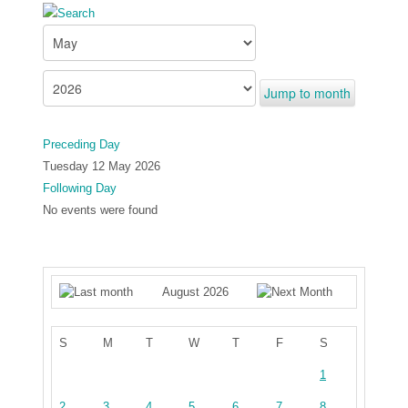
Jump to month
Preceding Day
Tuesday 12 May 2026
Following Day
No events were found
August 2026
S
M
T
W
T
F
S
1
2
3
4
5
6
7
8