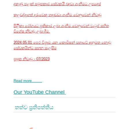
දකුණු පළාත් සමුපකාර සේවකයි් බඳවා ගැනීමට උපදෙස්
කුලවද්දාගත් දරුවෙකු හදාවඩා ගැනීම වෙනුවෙන් නිවාඩු
පිළිිකා රෝගයට ප්‍රතිකාර ලබා ගැනීම වෙනුවෙන් වැටුප් සහිත
විශේෂ නිවාඩු ලබා දීම.
2024.05.01 පෙර විශ්‍රාම යන කොමිෂන් සභාවේ අනුමත නොවූ
සේවකයින්ට සහන සැලසීම
ප්‍රසූත නිවාඩු - 07/2023
Read more.........
Our YouTube Channel
තත්ව ප්‍රතිපත්තිය