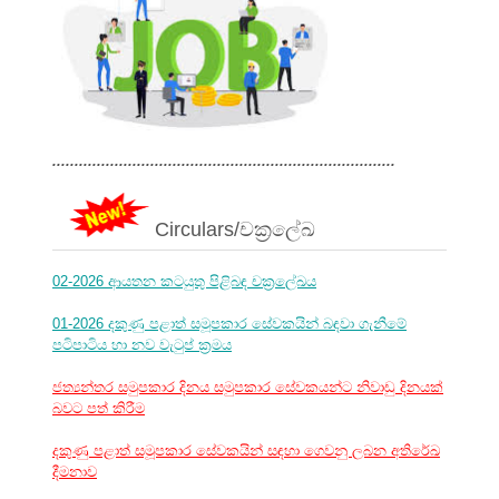
.............................................................................
Circulars/චක්‍රලේඛ
02-2026 ආයතන කටයුතු පිළිබඳ චක්‍රලේඛය
01-2026 දකුණු පළාත් සමූපකාර සේවකයින් බඳවා ගැනීමේ
පටිපාටිය හා නව වැටුප් ක්‍රමය
ජත්‍යන්තර සමුපකාර දිනය සමුපකාර සේවකයන්ට නිවාඩු දිනයක්
බවට පත් කිරීම
දකුණු පළාත් සමූපකාර සේවකයින් සඳහා ගෙවනු ලබන අතිරේඛ
දීමනාව