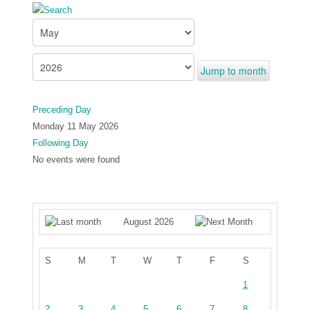
Jump to month
Preceding Day
Monday 11 May 2026
Following Day
No events were found
August 2026
S
M
T
W
T
F
S
1
2
3
4
5
6
7
8