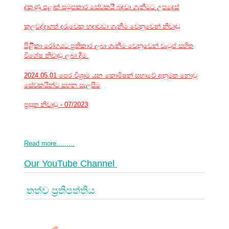
දකුණු පළාත් සමුපකාර සේවකයි් බඳවා ගැනීමට උපදෙස්
කුලවද්දාගත් දරුවෙකු හදාවඩා ගැනීම වෙනුවෙන් නිවාඩු
පිළිිකා රෝගයට ප්‍රතිකාර ලබා ගැනීම වෙනුවෙන් වැටුප් සහිත
විශේෂ නිවාඩු ලබා දීම.
2024.05.01 පෙර විශ්‍රාම යන කොමිෂන් සභාවේ අනුමත නොවූ
සේවකයින්ට සහන සැලසීම
ප්‍රසූත නිවාඩු - 07/2023
Read more.........
Our YouTube Channel
තත්ව ප්‍රතිපත්තිය