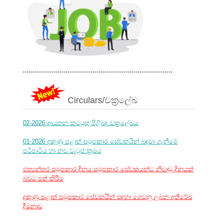
.............................................................................
Circulars/චක්‍රලේඛ
02-2026 ආයතන කටයුතු පිළිබඳ චක්‍රලේඛය
01-2026 දකුණු පළාත් සමූපකාර සේවකයින් බඳවා ගැනීමේ
පටිපාටිය හා නව වැටුප් ක්‍රමය
ජත්‍යන්තර සමුපකාර දිනය සමුපකාර සේවකයන්ට නිවාඩු දිනයක්
බවට පත් කිරීම
දකුණු පළාත් සමූපකාර සේවකයින් සඳහා ගෙවනු ලබන අතිරේඛ
දීමනාව