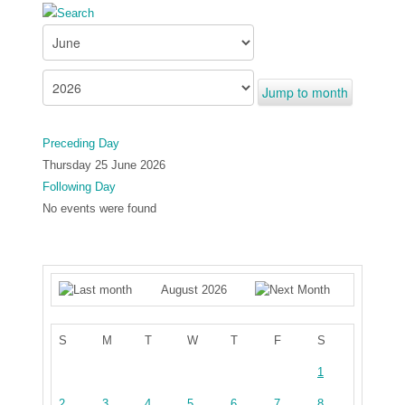
Jump to month
Preceding Day
Thursday 25 June 2026
Following Day
No events were found
August 2026
S
M
T
W
T
F
S
1
2
3
4
5
6
7
8