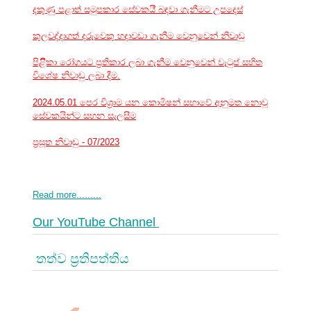
දකුණු පළාත් සමුපකාර සේවකයි් බඳවා ගැනීමට උපදෙස්
කුලවද්දාගත් දරුවෙකු හදාවඩා ගැනීම වෙනුවෙන් නිවාඩු
පිළිිකා රෝගයට ප්‍රතිකාර ලබා ගැනීම වෙනුවෙන් වැටුප් සහිත
විශේෂ නිවාඩු ලබා දීම.
2024.05.01 පෙර විශ්‍රාම යන කොමිෂන් සභාවේ අනුමත නොවූ
සේවකයින්ට සහන සැලසීම
ප්‍රසූත නිවාඩු - 07/2023
Read more.........
Our YouTube Channel
තත්ව ප්‍රතිපත්තිය