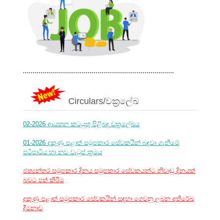
.............................................................................
Circulars/චක්‍රලේඛ
02-2026 ආයතන කටයුතු පිළිබඳ චක්‍රලේඛය
01-2026 දකුණු පළාත් සමූපකාර සේවකයින් බඳවා ගැනීමේ
පටිපාටිය හා නව වැටුප් ක්‍රමය
ජත්‍යන්තර සමුපකාර දිනය සමුපකාර සේවකයන්ට නිවාඩු දිනයක්
බවට පත් කිරීම
දකුණු පළාත් සමූපකාර සේවකයින් සඳහා ගෙවනු ලබන අතිරේඛ
දීමනාව