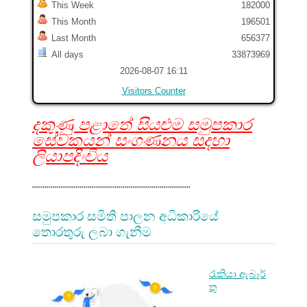
This Week
182000
This Month
196501
Last Month
656377
All days
33873969
2026-08-07 16:11
Visitors Counter
දකුණු පළාතේ සියළුම සමුපකාර
සේවකයන් සංගණනය සදහා
ලියාපදිංචිය
.............................................................................
සමුපකාර සමිති පාලන අධිකාරියේ
තොරතුරු ලබා ගැනීම
රැකියා ඇබෑර්
තු