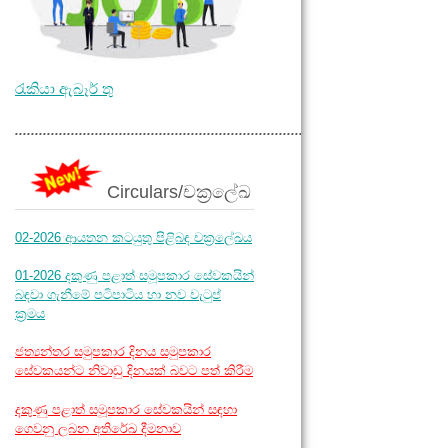
රැකියා ඇබෑර් තු
.............................................................................
Circulars/චක්‍රලේඛ
02-2026 ආයතන කටයුතු පිළිබඳ චක්‍රලේඛය
01-2026 දකුණු පළාත් සමූපකාර සේවකයින්
බඳවා ගැනීමේ පටිපාටිය හා නව වැටුප්
ක්‍රමය
ජත්‍යන්තර සමුපකාර දිනය සමුපකාර
සේවකයන්ට නිවාඩු දිනයක් බවට පත් කිරීම
දකුණු පළාත් සමූපකාර සේවකයින් සඳහා
ගෙවනු ලබන අතිරේඛ දීමනාව