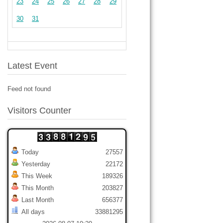
23
24
25
26
27
28
29
30
31
Latest Event
Feed not found
Visitors Counter
Today
27557
Yesterday
22172
This Week
189326
This Month
203827
Last Month
656377
All days
33881295