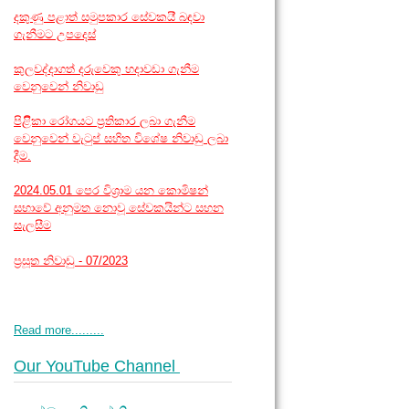
දකුණු පළාත් සමුපකාර සේවකයි් බඳවා
ගැනීමට උපදෙස්
කුලවද්දාගත් දරුවෙකු හදාවඩා ගැනීම
වෙනුවෙන් නිවාඩු
පිළිිකා රෝගයට ප්‍රතිකාර ලබා ගැනීම
වෙනුවෙන් වැටුප් සහිත විශේෂ නිවාඩු ලබා
දීම.
2024.05.01 පෙර විශ්‍රාම යන කොමිෂන්
සභාවේ අනුමත නොවූ සේවකයින්ට සහන
සැලසීම
ප්‍රසූත නිවාඩු - 07/2023
Read more.........
Our YouTube Channel