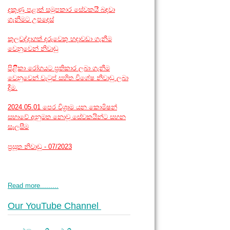
දකුණු පළාත් සමුපකාර සේවකයි් බඳවා
ගැනීමට උපදෙස්
කුලවද්දාගත් දරුවෙකු හදාවඩා ගැනීම
වෙනුවෙන් නිවාඩු
පිළිිකා රෝගයට ප්‍රතිකාර ලබා ගැනීම
වෙනුවෙන් වැටුප් සහිත විශේෂ නිවාඩු ලබා
දීම.
2024.05.01 පෙර විශ්‍රාම යන කොමිෂන්
සභාවේ අනුමත නොවූ සේවකයින්ට සහන
සැලසීම
ප්‍රසූත නිවාඩු - 07/2023
Read more.........
Our YouTube Channel