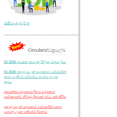
රැකියා ඇබෑර් තු
.............................................................................
Circulars/චක්‍රලේඛ
02-2026 ආයතන කටයුතු පිළිබඳ චක්‍රලේඛය
01-2026 දකුණු පළාත් සමූපකාර සේවකයින්
බඳවා ගැනීමේ පටිපාටිය හා නව වැටුප්
ක්‍රමය
ජත්‍යන්තර සමුපකාර දිනය සමුපකාර
සේවකයන්ට නිවාඩු දිනයක් බවට පත් කිරීම
දකුණු පළාත් සමූපකාර සේවකයින් සඳහා
ගෙවනු ලබන අතිරේඛ දීමනාව