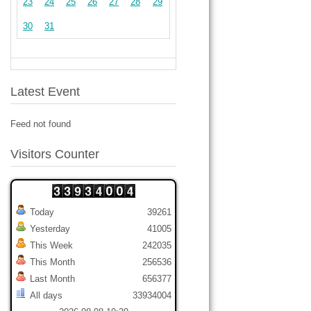
23
24
25
26
27
28
29
30
31
Latest Event
Feed not found
Visitors Counter
Today
39261
Yesterday
41005
This Week
242035
This Month
256536
Last Month
656377
All days
33934004