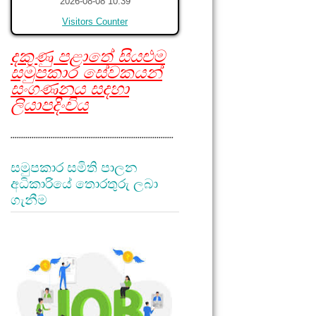
2026-08-08 10:39
Visitors Counter
දකුණු පළාතේ සියළුම
සමුපකාර සේවකයන්
සංගණනය සදහා
ලියාපදිංචිය
.............................................................................
සමුපකාර සමිති පාලන
අධිකාරියේ තොරතුරු ලබා
ගැනීම