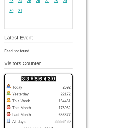
23
24
25
26
27
28
29
30
31
Latest Event
Feed not found
Visitors Counter
Today
2692
Yesterday
22172
This Week
164461
This Month
178962
Last Month
656377
All days
33856430