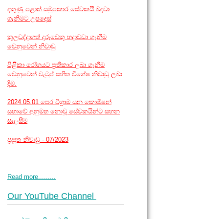
දකුණු පළාත් සමුපකාර සේවකයි් බඳවා
ගැනීමට උපදෙස්
කුලවද්දාගත් දරුවෙකු හදාවඩා ගැනීම
වෙනුවෙන් නිවාඩු
පිළිිකා රෝගයට ප්‍රතිකාර ලබා ගැනීම
වෙනුවෙන් වැටුප් සහිත විශේෂ නිවාඩු ලබා
දීම.
2024.05.01 පෙර විශ්‍රාම යන කොමිෂන්
සභාවේ අනුමත නොවූ සේවකයින්ට සහන
සැලසීම
ප්‍රසූත නිවාඩු - 07/2023
Read more.........
Our YouTube Channel