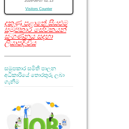
2026-08-07 02:13
Visitors Counter
දකුණු පළාතේ සියළුම
සමුපකාර සේවකයන්
සංගණනය සදහා
ලියාපදිංචිය
.............................................................................
සමුපකාර සමිති පාලන
අධිකාරියේ තොරතුරු ලබා
ගැනීම