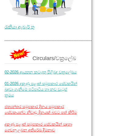
රැකියා ඇබෑර් තු
.............................................................................
Circulars/චක්‍රලේඛ
02-2026 ආයතන කටයුතු පිළිබඳ චක්‍රලේඛය
01-2026 දකුණු පළාත් සමූපකාර සේවකයින්
බඳවා ගැනීමේ පටිපාටිය හා නව වැටුප්
ක්‍රමය
ජත්‍යන්තර සමුපකාර දිනය සමුපකාර
සේවකයන්ට නිවාඩු දිනයක් බවට පත් කිරීම
දකුණු පළාත් සමූපකාර සේවකයින් සඳහා
ගෙවනු ලබන අතිරේඛ දීමනාව