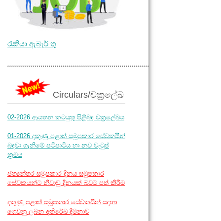
රැකියා ඇබෑර් තු
.............................................................................
Circulars/චක්‍රලේඛ
02-2026 ආයතන කටයුතු පිළිබඳ චක්‍රලේඛය
01-2026 දකුණු පළාත් සමූපකාර සේවකයින්
බඳවා ගැනීමේ පටිපාටිය හා නව වැටුප්
ක්‍රමය
ජත්‍යන්තර සමුපකාර දිනය සමුපකාර
සේවකයන්ට නිවාඩු දිනයක් බවට පත් කිරීම
දකුණු පළාත් සමූපකාර සේවකයින් සඳහා
ගෙවනු ලබන අතිරේඛ දීමනාව