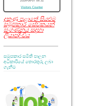
2026-08-07 08:32
Visitors Counter
දකුණු පළාතේ සියළුම
සමුපකාර සේවකයන්
සංගණනය සදහා
ලියාපදිංචිය
.............................................................................
සමුපකාර සමිති පාලන
අධිකාරියේ තොරතුරු ලබා
ගැනීම