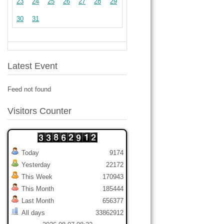
23
24
25
26
27
28
29
30
31
Latest Event
Feed not found
Visitors Counter
Today
9174
Yesterday
22172
This Week
170943
This Month
185444
Last Month
656377
All days
33862912