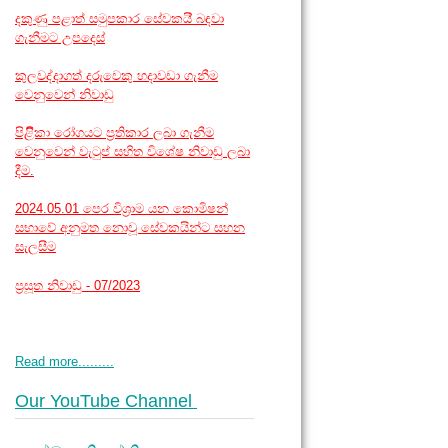
දකුණු පළාත් සමුපකාර සේවකයි් බඳවා
ගැනීමට උපදෙස්
කුලවද්දාගත් දරුවෙකු හදාවඩා ගැනීම
වෙනුවෙන් නිවාඩු
පිළිිකා රෝගයට ප්‍රතිකාර ලබා ගැනීම
වෙනුවෙන් වැටුප් සහිත විශේෂ නිවාඩු ලබා
දීම.
2024.05.01 පෙර විශ්‍රාම යන කොමිෂන්
සභාවේ අනුමත නොවූ සේවකයින්ට සහන
සැලසීම
ප්‍රසූත නිවාඩු - 07/2023
Read more.........
Our YouTube Channel